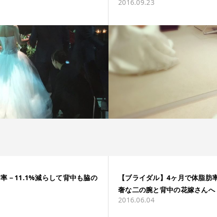
2016.09.23
率－11.1%減らして背中も脇の
【ブライダル】4ヶ月で体脂肪率－
奢な二の腕と背中の花嫁さんへ
2016.06.04