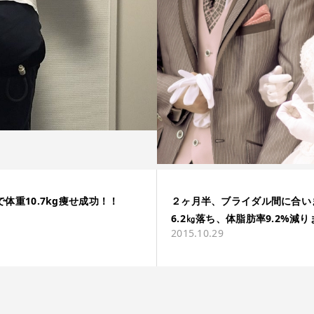
体重10.7kg痩せ成功！！
２ヶ月半、ブライダル間に合いま
6.2㎏落ち、体脂肪率9.2%減
2015.10.29