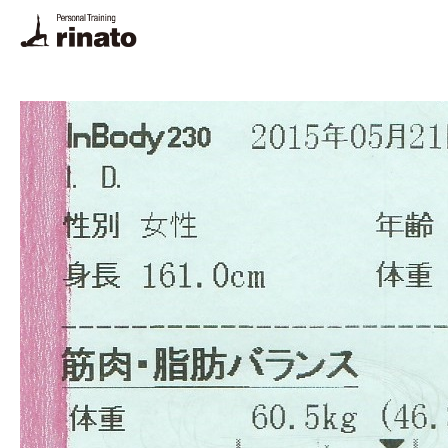
rinato LINE
ご予約・お問合せ
プログラム
料金
トレーナー
体験トレーニング・FAQ
悩み別解決法
栄養相談