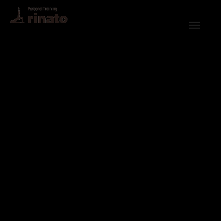
rinato LINE
Instagram
ご予約・お問合せ
プログラム
料金
トレーナー
体験トレーニング・FAQ
悩み別解決法
栄養相談