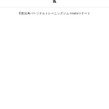
©恵比寿パーソナルトレーニングジム rinatoリナート