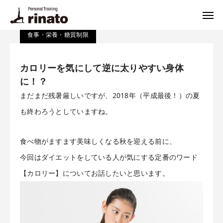
ブログ
食事・栄養・糖質制限
カロリーを気にして逆に太りやすい身体に！？
食事・栄養・糖質制限
rinato LINE
Instagram
カロリーを気にして逆に太りやすい身体
ご予約・お問合せ
に！？
プログラム
まだまだ残暑厳しいですが、2018年（平成最後！）の夏
も終わろうとしていますね。
料金
食べ物がますます美味しくなる秋を迎える前に、
トレーナー
今回はダイエットをしている人が気にする定番のワード
体験トレーニング・FAQ
【カロリー】についてお話したいと思います。
悩み別解決法
栄養相談