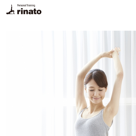
rinato LINE
ご予約・お問合せ
プログラム
料金
トレーナー
体験トレーニング・FAQ
悩み別解決法
栄養相談