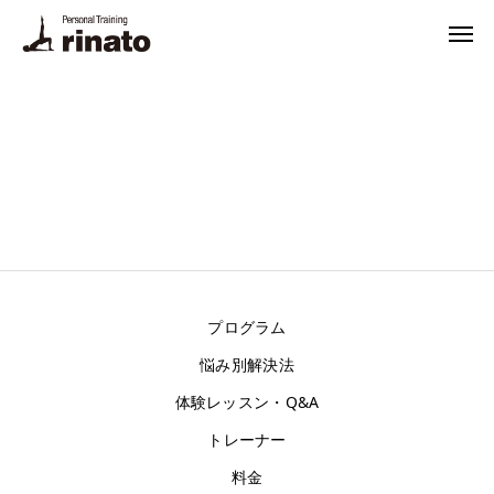
rinato LINE
Instagram
ご予約・お問合せ
プログラム
料金
トレーナー
プログラム
悩み別解決法
体験トレーニング・FAQ
体験レッスン・Q&A
悩み別解決法
トレーナー
料金
栄養相談