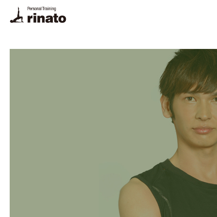
rinato LINE
ご予約・お問合せ
プログラム
料金
トレーナー
体験トレーニング・FAQ
悩み別解決法
栄養相談