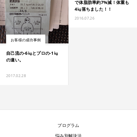
で体脂肪率約7%減！体重も
4㎏落ちました！！
2016.07.26
お客様の成功事例
自己流の-6㎏とプロの-1㎏
の違い。
2017.02.28
プログラム
悩み別解決法