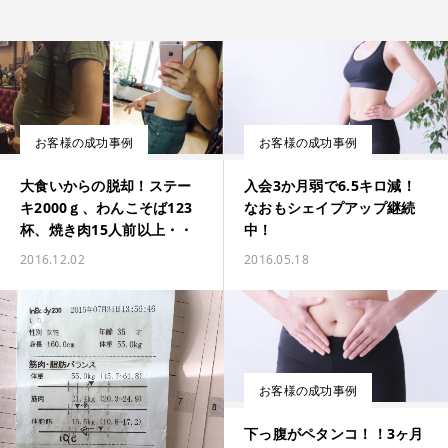
お客様の成功事例
お客様の成功事例
大食いからの脱却！ステー
入会3か月弱で6.5キロ減！
キ2000ｇ、わんこそば123
なおもシェイプアップ継続
杯、焼き肉15人前以上・・
中！
2016.12.02
2016.05.18
お客様の成功事例
下っ腹がペタンコ！！3ヶ月