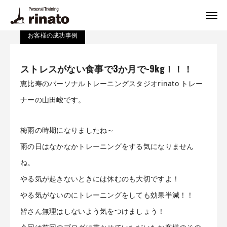
ブログ
お客様の成功事例
ストレスがない食事で3か月で-9kg！！！
お客様の成功事例
rinato LINE
Instagram
ストレスがない食事で3か月で-9kg！！！
ご予約・お問合せ
恵比寿のパーソナルトレーニングスタジオrinato トレー
プログラム
ナーの山田峻です。
料金
梅雨の時期になりましたね～
トレーナー
雨の日はなかなかトレーニングをする気になりません
ね。
体験トレーニング・FAQ
やる気が起きないときには休むのも大切ですよ！
悩み別解決法
やる気がないのにトレーニングをしても効果半減！！
皆さん無理はしないよう気をつけましょう！
栄養相談